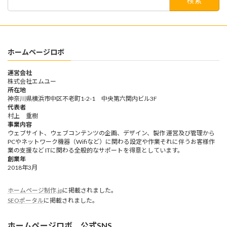
索:
ホームページロボ
運営会社
株式会社エムユー
所在地
神奈川県横浜市中区不老町1-2-1 中央第六関内ビル3F
代表者
村上 重樹
事業内容
ウェブサイト、ウェブコンテンツの企画、デザイン、製作 運営及び管理から
PCやネットワーク機器（Wifiなど）に関わる設定や作業それに伴うお客様作
業の支援など ITに関わる全般的なサポートを得意としています。
創業年
2018年3月
ホームページ制作.jp
に掲載されました。
SEOポータル
に掲載されました。
ホームページロボ 公式SNS