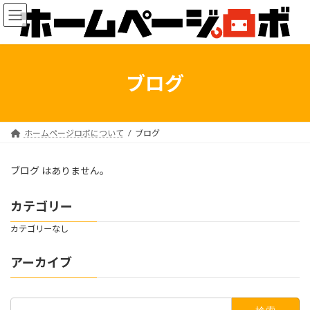
コ
ナ
ン
ビ
テ
ゲ
ン
ー
ツ
シ
へ
ョ
ブログ
ス
ン
キ
に
ッ
移
プ
動
ホームページロボについて
ブログ
ブログ はありません。
カテゴリー
カテゴリーなし
アーカイブ
検